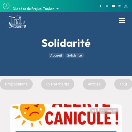
Diocèse de Fréjus-Toulon
Solidarité
Accueil
Solidarité
Propositions
Événements
Articles
Tout
annonces